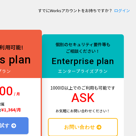
すでにWorksアカウントをお持ちですか？
ログイン
個別のセキュリティ要件等も
利用可能!
ご相談ください！
s plan
Enterprise plan
プラン
エンタープライズプラン
000
1000ID以上でのご利用も可能です
ASK
/ 月
付属
¥1,364/月
約
お気軽にお問い合わせください！
で試す
お問い合わせ