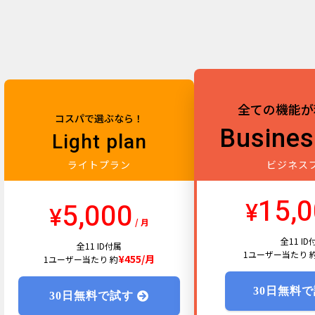
全ての機能が
コスパで選ぶなら！
Busines
Light plan
ライトプラン
ビジネス
15,
¥
5,000
¥
/ 月
全11 ID
全11 ID付属
1ユーザー当たり 
¥455/月
1ユーザー当たり 約
30日無料
30日無料で試す