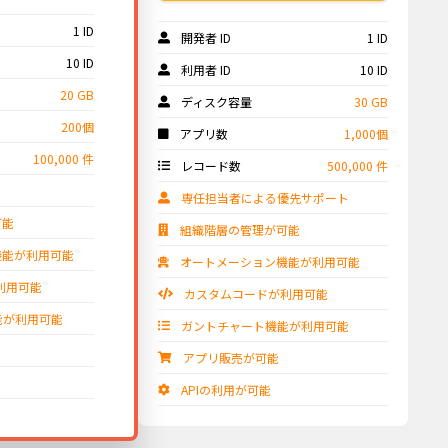
1 ID
開発者 ID
1 ID
10 ID
利用者 ID
10 ID
20 GB
ディスク容量
30 GB
200個
アプリ数
1,000個
100,000 件
レコード数
500,000 件
専任担当者による優先サポート
可能
組織階層の管理が可能
機能が利用可能
オートメーション機能が利用可能
利用可能
カスタムコードが利用可能
能が利用可能
ガントチャート機能が利用可能
アプリ販売が可能
APIの利用が可能